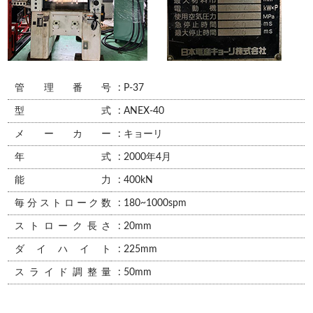
管理番号
: P-37
型式
: ANEX-40
メーカー
: キョーリ
年式
: 2000年4月
能力
: 400kN
毎分ストローク数
: 180~1000spm
ストローク長さ
: 20mm
ダイハイト
: 225mm
スライド調整量
: 50mm